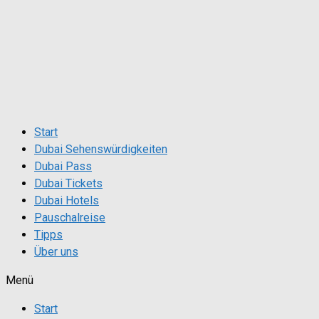
Zum
5% auf Dubai Pass sparen:
Inhalt
springen
Start
Dubai Sehenswürdigkeiten
Dubai Pass
Dubai Tickets
Dubai Hotels
Pauschalreise
Tipps
Über uns
Menü
Start