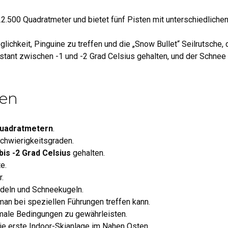
 22.500 Quadratmeter und bietet fünf Pisten mit unterschiedlich
lichkeit, Pinguine zu treffen und die „Snow Bullet“ Seilrutsche, d
stant zwischen -1 und -2 Grad Celsius gehalten, und der Schnee w
ten
Quadratmetern
.
chwierigkeitsgraden.
 bis -2 Grad Celsius
gehalten.
e.
.
odeln und Schneekugeln.
 man bei speziellen Führungen treffen kann.
imale Bedingungen zu gewährleisten.
ie erste Indoor-Skianlage im Nahen Osten.