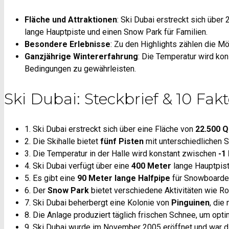
Fläche und Attraktionen
: Ski Dubai erstreckt sich über
lange Hauptpiste und einen Snow Park für Familien.
Besondere Erlebnisse
: Zu den Highlights zählen die Mög
Ganzjährige Wintererfahrung
: Die Temperatur wird kon
Bedingungen zu gewährleisten.
Ski Dubai: Steckbrief & 10 Fak
1. Ski Dubai erstreckt sich über eine Fläche von
22.500 
2. Die Skihalle bietet
fünf Pisten
mit unterschiedlichen S
3. Die Temperatur in der Halle wird konstant zwischen
-1
4. Ski Dubai verfügt über eine
400 Meter
lange Hauptpist
5. Es gibt eine
90 Meter lange Halfpipe
für Snowboarder
6. Der
Snow Park
bietet verschiedene Aktivitäten wie R
7. Ski Dubai beherbergt eine Kolonie von
Pinguinen
, die
8. Die Anlage produziert täglich frischen Schnee, um opt
9. Ski Dubai wurde im November 2005 eröffnet und war d