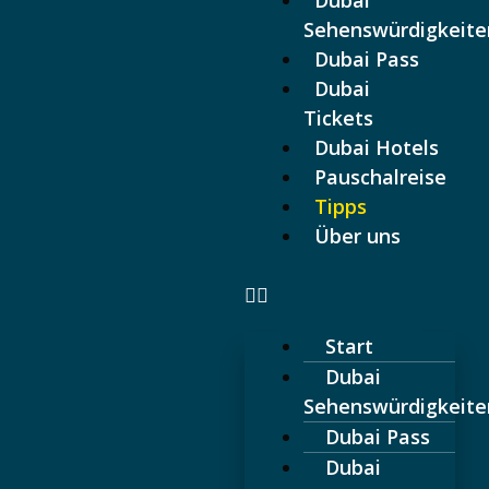
Dubai
Sehenswürdigkeite
5% auf Dubai Pass sparen:
Code "AFFGOALL"
Dubai Pass
Dubai
Tickets
Dubai Hotels
Pauschalreise
Tipps
Über uns
Start
Dubai
Sehenswürdigkeite
Dubai Pass
Dubai