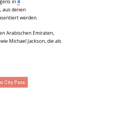
igens in
4
, aus denen
äsentiert werden.
ten Arabischen Emiraten,
 wie Michael Jackson, die als
i City Pass