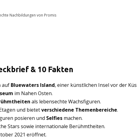
chte Nachbildungen von Promis
ckbrief & 10 Fakten
h auf
Bluewaters Island
, einer künstlichen Insel vor der Kü
seum
im Nahen Osten.
rühmtheiten
als lebensechte Wachsfiguren.
Etagen und bietet
verschiedene Themenbereiche
.
iguren posieren und
Selfies
machen.
che Stars sowie internationale Berühmtheiten.
ober 2021 eröffnet.