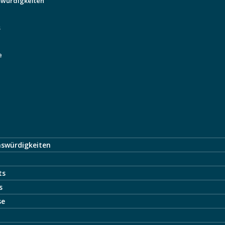
swürdigkeiten
s
e
nswürdigkeiten
ts
s
se