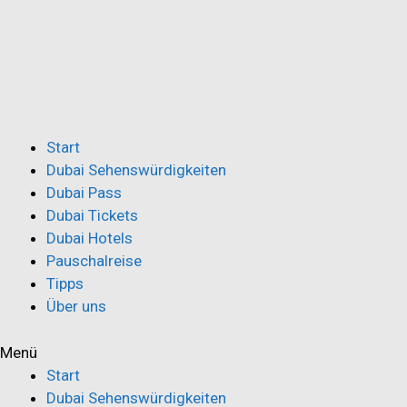
Zum
5% auf Dubai Pass sparen:
Code "AFFGOALL"
Inhalt
springen
Start
Dubai Sehenswürdigkeiten
Dubai Pass
Dubai Tickets
Dubai Hotels
Pauschalreise
Tipps
Über uns
Menü
Start
Dubai Sehenswürdigkeiten