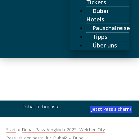
Tickets
Dubai
Hotels
Pauschalreise
Tipps
Über uns
Dubai Turbopass: Wir testen den City Pass
ausführlich
Dubai Turbopass..
Jetzt Pass sichern!
Start
»
Dubai Pass Vergleich 2025: Welcher City
Pass ist der beste für Dubai?
»
Dubai