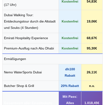
Kostenfrei
54,83€
(17 Uhr)
Dubai Walking Tour:
Entdeckungstour durch die Altstadt
Kostenfrei
19,06€
und Souks (4 Stunden)
Emirati Hospitality Experience
Kostenfrei
68,67€
Premium-Ausflug nach Abu Dhabi
Kostenfrei
95,30€
Ermäßigungen
dh100
Nemo WaterSports Dubai
26,11€
Rabatt
Butcher Shop & Grill
20% Rabatt
n.v.
Mit Pass:
Gesamtwert aller Einzeltickets
Alles
1.018,45€