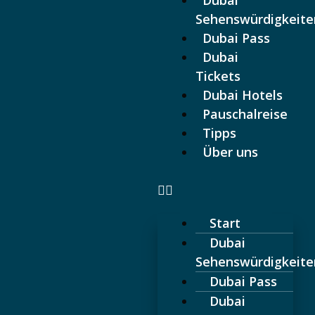
Dubai
Sehenswürdigkeite
5% auf Dubai Pass sparen:
Code "AFFGOALL"
Dubai Pass
Dubai
Tickets
Dubai Hotels
Pauschalreise
Tipps
Über uns
Start
Dubai
Sehenswürdigkeite
Dubai Pass
Dubai